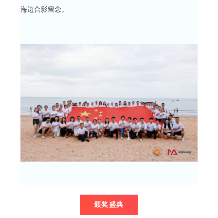
海边合影留念。
颁奖盛典