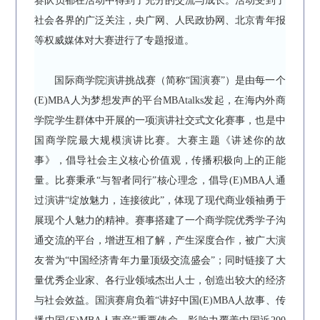
赛队员都在活动中得到了充分的交流与成长。活动受到了
社会各界的广泛关注，央广网、人民政协网、北京青年报
等权威媒体对大赛进行了专题报道。
国际商学院演讲挑战赛（简称“国演赛”）是由每一个
(E)MBA人为梦想发声的平台MBAtalks发起，在海内外商
学院学生群体中开展的一项演讲社交式文化赛事，也是中
国商学院最大规模演讲比赛。大赛主题《讲述你的故
事》，倡导社会主义核心价值观，传播积极向上的正能
量。比赛秉承“与智者同行”核心理念，倡导(E)MBA人通
过演讲“绽放魅力，连接彼此”，体现了现代商业领袖勇于
展现个人魅力的精神。赛事搭建了一个商学院优秀学子沟
通交流的平台，增进互相了解，产生深度合作，被广大演
友誉为“中国经济青年力量顶级交流盛会”；同时链接了大
量优秀企业家、各行业领域杰出人士，创造出较大的经济
与社会效益。国演赛肩负着“讲好中国(E)MBA人故事、传